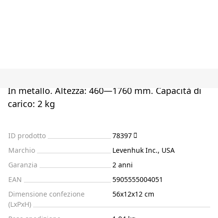
In metallo. Altezza: 460—1760 mm. Capacità di
carico: 2 kg
ID prodotto
78397
Marchio
Levenhuk Inc., USA
Garanzia
2 anni
EAN
5905555004051
Dimensione confezione
56x12x12 cm
(LxPxH)