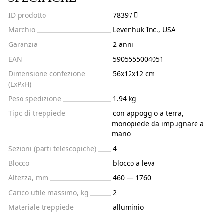
ID prodotto
78397
Marchio
Levenhuk Inc., USA
Garanzia
2 anni
EAN
5905555004051
Dimensione confezione
56x12x12 cm
(LxPxH)
Peso spedizione
1.94 kg
Tipo di treppiede
con appoggio a terra,
monopiede da impugnare a
mano
Sezioni (parti telescopiche)
4
Blocco
blocco a leva
Altezza, mm
460 — 1760
Carico utile massimo, kg
2
Materiale treppiede
alluminio