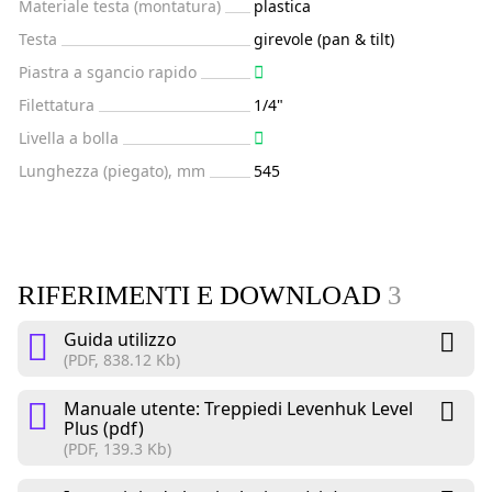
Materiale testa (montatura)
plastica
Testa
girevole (pan & tilt)
Piastra a sgancio rapido
Filettatura
1/4"
Livella a bolla
Lunghezza (piegato), mm
545
RIFERIMENTI E DOWNLOAD
3
Guida utilizzo
(PDF, 838.12 Kb)
Manuale utente: Treppiedi Levenhuk Level
Plus (pdf)
(PDF, 139.3 Kb)