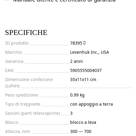
SPECIFICHE
ID prodotto
78395
Marchio
Levenhuk Inc., USA
Garanzia
2 anni
EAN
5905555004037
Dimensione confezione
35x11x11 cm
(LxPxH)
Peso spedizione
0.99 kg
Tipo di treppiede
con appoggio a terra
Sezioni (parti telescopiche)
3
Blocco
blocco a leva
Altezza, mm
300 — 700