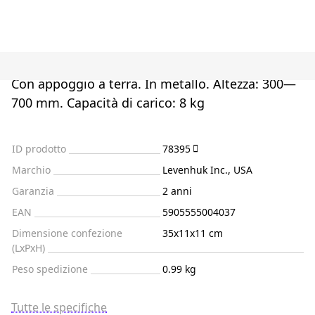
Con appoggio a terra. In metallo. Altezza: 300—
700 mm. Capacità di carico: 8 kg
ID prodotto
78395
Marchio
Levenhuk Inc., USA
Garanzia
2 anni
EAN
5905555004037
Dimensione confezione
35x11x11 cm
(LxPxH)
Peso spedizione
0.99 kg
Tutte le specifiche