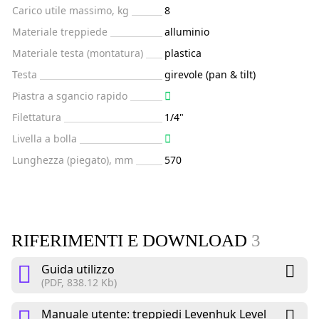
Carico utile massimo, kg
8
Materiale treppiede
alluminio
Materiale testa (montatura)
plastica
Testa
girevole (pan & tilt)
Piastra a sgancio rapido
Filettatura
1/4"
Livella a bolla
Lunghezza (piegato), mm
570
RIFERIMENTI E DOWNLOAD
3
Guida utilizzo
(PDF, 838.12 Kb)
Manuale utente: treppiedi Levenhuk Level