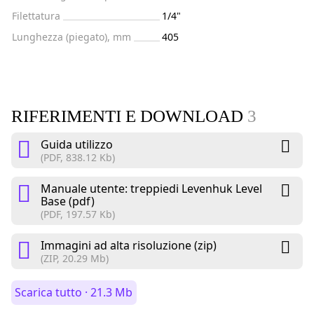
Filettatura
1/4"
Lunghezza (piegato), mm
405
RIFERIMENTI E DOWNLOAD
3
Guida utilizzo
(PDF, 838.12 Kb)
Manuale utente: treppiedi Levenhuk Level
Base (pdf)
(PDF, 197.57 Kb)
Immagini ad alta risoluzione (zip)
(ZIP, 20.29 Mb)
Scarica tutto · 21.3 Mb