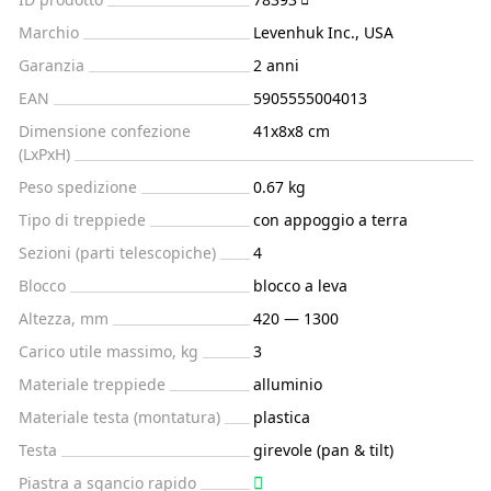
Marchio
Levenhuk Inc., USA
Garanzia
2 anni
EAN
5905555004013
Dimensione confezione
41x8x8 cm
(LxPxH)
Peso spedizione
0.67 kg
Tipo di treppiede
con appoggio a terra
Sezioni (parti telescopiche)
4
Blocco
blocco a leva
Altezza, mm
420 — 1300
Carico utile massimo, kg
3
Materiale treppiede
alluminio
Materiale testa (montatura)
plastica
Testa
girevole (pan & tilt)
Piastra a sgancio rapido