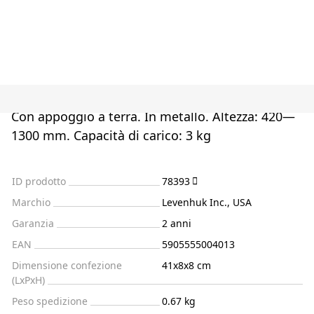
Con appoggio a terra. In metallo. Altezza: 420—
1300 mm. Capacità di carico: 3 kg
ID prodotto
78393
Marchio
Levenhuk Inc., USA
Garanzia
2 anni
EAN
5905555004013
Dimensione confezione
41x8x8 cm
(LxPxH)
Peso spedizione
0.67 kg