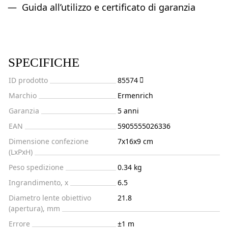
Guida all’utilizzo e certificato di garanzia
SPECIFICHE
ID prodotto
85574
Marchio
Ermenrich
Garanzia
5 anni
EAN
5905555026336
Dimensione confezione
7x16x9 cm
(LxPxH)
Peso spedizione
0.34 kg
Ingrandimento, x
6.5
Diametro lente obiettivo
21.8
(apertura), mm
Errore
±1 m