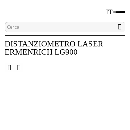
IT
Home
Catalogo
Telemetri laser
Distanzio
DISTANZIOMETRO LASER
ERMENRICH LG900