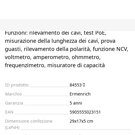
Funzioni: rilevamento dei cavi, test PoE,
misurazione della lunghezza dei cavi, prova
guasti, rilevamento della polarità, funzione NCV,
voltmetro, amperometro, ohmmetro,
frequenzimetro, misuratore di capacità
ID prodotto
84553
Marchio
Ermenrich
Garanzia
5 anni
EAN
5905555023151
Dimensione confezione
29x17x5 cm
(LxPxH)