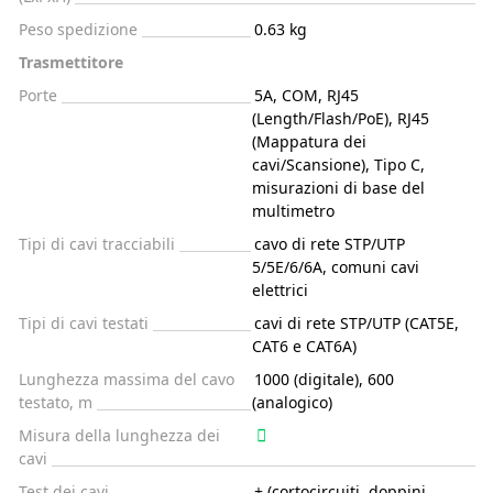
Peso spedizione
0.63 kg
Trasmettitore
Porte
5A, COM, RJ45
(Length/Flash/PoE), RJ45
(Mappatura dei
cavi/Scansione), Tipo C,
misurazioni di base del
multimetro
Tipi di cavi tracciabili
cavo di rete STP/UTP
5/5E/6/6A, comuni cavi
elettrici
Tipi di cavi testati
cavi di rete STP/UTP (CAT5E,
CAT6 e CAT6A)
Lunghezza massima del cavo
1000 (digitale), 600
testato, m
(analogico)
Misura della lunghezza dei
cavi
Test dei cavi
+ (cortocircuiti, doppini