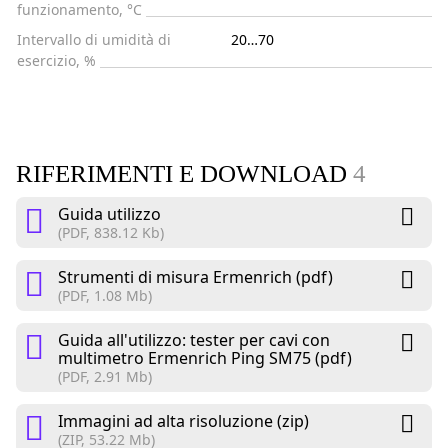
funzionamento, °C
Intervallo di umidità di
20…70
esercizio, %
RIFERIMENTI E DOWNLOAD
4
Guida utilizzo
(PDF, 838.12 Kb)
Strumenti di misura Ermenrich (pdf)
(PDF, 1.08 Mb)
Guida all'utilizzo: tester per cavi con
multimetro Ermenrich Ping SM75 (pdf)
(PDF, 2.91 Mb)
Immagini ad alta risoluzione (zip)
(ZIP, 53.22 Mb)