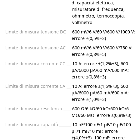
di capacità elettrica
,
misuratore di frequenza
,
ohmmetro
,
termocoppia
,
voltmetro
Limite di misura tensione DC
600 mV/6 V/60 V/600 V/1000 V:
errore ±(0,5%+3)
Limite di misura tensione AC
600 mV/6 V/60 V/600 V/750 V:
errore ±(0,8%+5)
Limite di misura corrente CC
10 A: errore ±(1,2%+3), 600
µA/6000 µA/60 mA/600 mA:
errore ±(0,8%+3)
Limite di misura corrente CA
10 A: errore ±(1,5%+3), 600
µA/6000 µA/60 mA/600 mA:
errore ±(1,0%+3)
Limite di misura resistenza
600 Ω/6 kΩ/60 kΩ/600 kΩ/6
MΩ/60 MΩ: errore ±(0,8%+3)
Limite di misura capacità
10 nF/100 nF/1 µF/10 µF/100
µF/1 mF/10 mF: errore
±(4,0%+3), 100 mF: errore