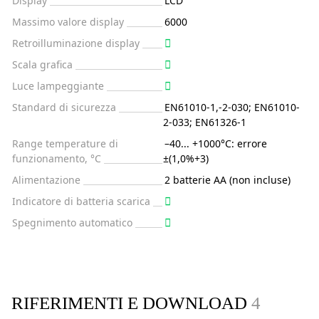
Display
LCD
Massimo valore display
6000
Retroilluminazione display
Scala grafica
Luce lampeggiante
Standard di sicurezza
EN61010-1,-2-030; EN61010-
2-033; EN61326-1
Range temperature di
–40... +1000°C: errore
funzionamento, °C
±(1,0%+3)
Alimentazione
2 batterie AA (non incluse)
Indicatore di batteria scarica
Spegnimento automatico
RIFERIMENTI E DOWNLOAD
4