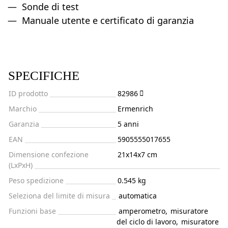
Sonde di test
Manuale utente e certificato di garanzia
SPECIFICHE
ID prodotto
82986
Marchio
Ermenrich
Garanzia
5 anni
EAN
5905555017655
Dimensione confezione
21x14x7 cm
(LxPxH)
Peso spedizione
0.545 kg
Seleziona del limite di misura
automatica
Funzioni base
amperometro
,
misuratore
del ciclo di lavoro
,
misuratore