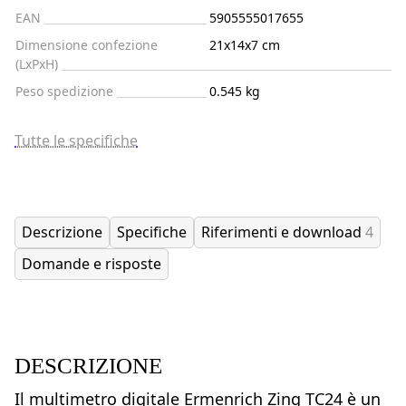
EAN
5905555017655
Dimensione confezione
21x14x7 cm
(LxPxH)
Peso spedizione
0.545 kg
Tutte le specifiche
Descrizione
Specifiche
Riferimenti e download
4
Domande e risposte
DESCRIZIONE
Il multimetro digitale Ermenrich Zing TC24 è un