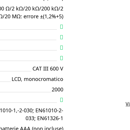
00 Ω/2 kΩ/20 kΩ/200 kΩ/2
/20 MΩ: errore ±(1,2%+5)
CAT III 600 V
LCD, monocromatico
2000
Vi
1010-1,-2-030; EN61010-2-
033; EN61326-1
batterie AAA (non incluse)