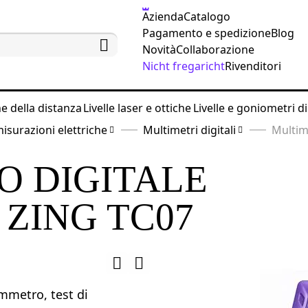
Azienda
Catalogo
Pagamento e spedizione
Blog
Novità
Collaborazione
Nicht fregaricht
Rivenditori
ne della distanza
Livelle laser e ottiche
Livelle e goniometri di
isurazioni elettriche
Multimetri digitali
Multim
O DIGITALE
ZING TC07
mmetro, test di