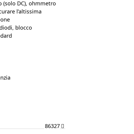
o (solo DC), ohmmetro
urare l’altissima
zione
 diodi, blocco
ndard
anzia
86327