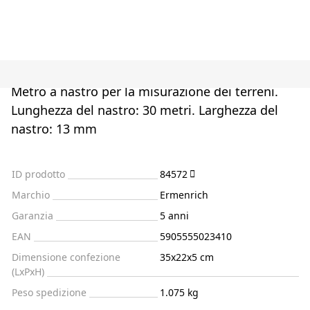
Metro a nastro per la misurazione dei terreni.
Lunghezza del nastro: 30 metri. Larghezza del
nastro: 13 mm
ID prodotto
84572
Marchio
Ermenrich
Garanzia
5 anni
EAN
5905555023410
Dimensione confezione
35x22x5 cm
(LxPxH)
Peso spedizione
1.075 kg