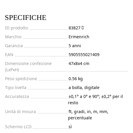
SPECIFICHE
ID prodotto
83827
Marchio
Ermenrich
Garanzia
5 anni
EAN
5905555021409
Dimensione confezione
47x8x4 cm
(LxPxH)
Peso spedizione
0.56 kg
Tipo livella
a bolla, digitale
Accuratezza
±0,1° a 0° e 90°; ±0,2° per il
resto
Unità di misura
ft, gradi, in, m, mm,
percentuale
Schermo LCD
sì