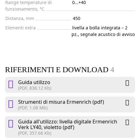
Range temperature di
0...+40
funzionamento, °C
Distanza, mm
450
Elementi extra
livella a bolla integrata – 2
pz., segnale acustico di avviso
RIFERIMENTI E DOWNLOAD
4
Guida utilizzo
(PDF, 838.12 Kb)
Strumenti di misura Ermenrich (pdf)
(PDF, 1.08 Mb)
Guida all'utilizzo: livella digitale Ermenrich
Verk LY40, violetto (pdf)
(PDF, 357.66 Kb)