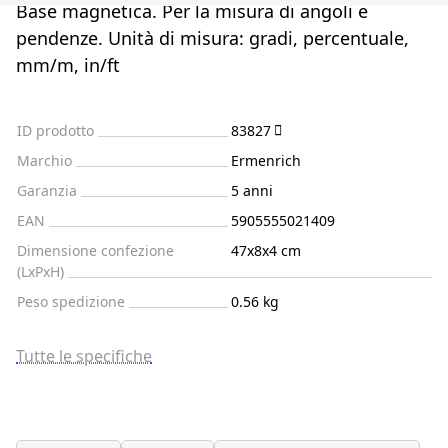
Base magnetica. Per la misura di angoli e
pendenze. Unità di misura: gradi, percentuale,
mm/m, in/ft
ID prodotto
83827
Marchio
Ermenrich
Garanzia
5 anni
EAN
5905555021409
Dimensione confezione
47x8x4 cm
(LxPxH)
Peso spedizione
0.56 kg
Tutte le specifiche