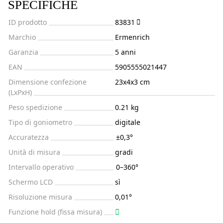
SPECIFICHE
ID prodotto
83831
Marchio
Ermenrich
Garanzia
5 anni
EAN
5905555021447
Dimensione confezione
23x4x3 cm
(LxPxH)
Peso spedizione
0.21 kg
Tipo di goniometro
digitale
Accuratezza
±0,3°
Unità di misura
gradi
Intervallo operativo
0–360°
Schermo LCD
sì
Risoluzione misura
0,01°
Funzione hold (fissa misura)