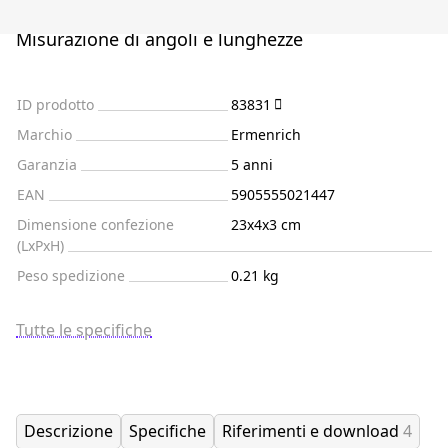
Misurazione di angoli e lunghezze
ID prodotto
83831
Marchio
Ermenrich
Garanzia
5 anni
EAN
5905555021447
Dimensione confezione
23x4x3 cm
(LxPxH)
Peso spedizione
0.21 kg
Tutte le specifiche
Descrizione
Specifiche
Riferimenti e download
4