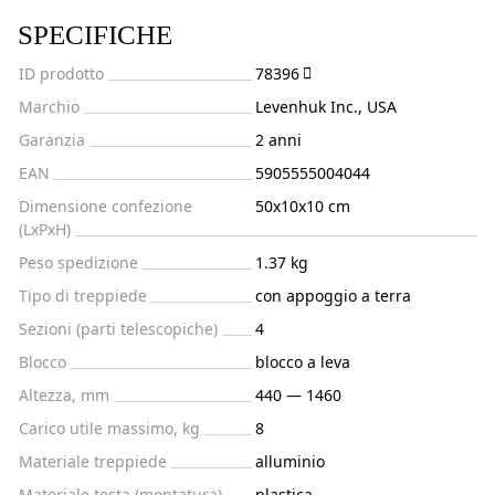
SPECIFICHE
ID prodotto
78396
Marchio
Levenhuk Inc., USA
Garanzia
2 anni
EAN
5905555004044
Dimensione confezione
50x10x10 cm
(LxPxH)
Peso spedizione
1.37 kg
Tipo di treppiede
con appoggio a terra
Sezioni (parti telescopiche)
4
Blocco
blocco a leva
Altezza, mm
440 — 1460
Carico utile massimo, kg
8
Materiale treppiede
alluminio
Materiale testa (montatura)
plastica