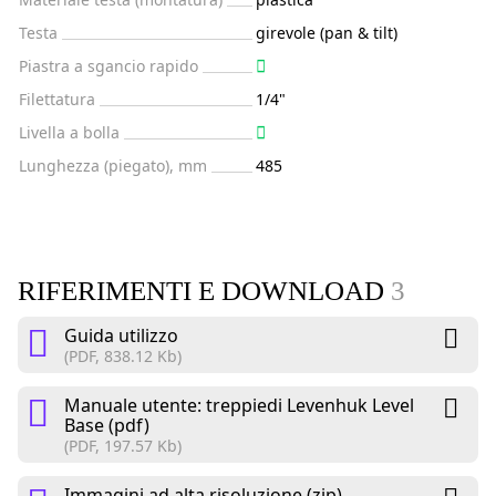
Testa
girevole (pan & tilt)
Piastra a sgancio rapido
Filettatura
1/4"
Livella a bolla
Lunghezza (piegato), mm
485
RIFERIMENTI E DOWNLOAD
3
Guida utilizzo
(PDF, 838.12 Kb)
Manuale utente: treppiedi Levenhuk Level
Base (pdf)
(PDF, 197.57 Kb)
Immagini ad alta risoluzione (zip)