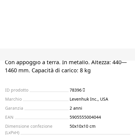
Con appoggio a terra. In metallo. Altezza: 440—
1460 mm. Capacità di carico: 8 kg
ID prodotto
78396
Marchio
Levenhuk Inc., USA
Garanzia
2 anni
EAN
5905555004044
Dimensione confezione
50x10x10 cm
(LxPxH)