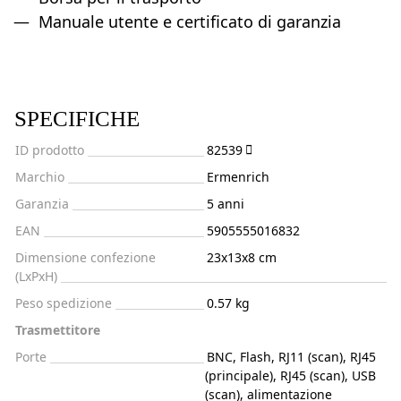
Manuale utente e certificato di garanzia
SPECIFICHE
ID prodotto
82539
Marchio
Ermenrich
Garanzia
5 anni
EAN
5905555016832
Dimensione confezione
23x13x8 cm
(LxPxH)
Peso spedizione
0.57 kg
Trasmettitore
Porte
BNC, Flash, RJ11 (scan), RJ45
(principale), RJ45 (scan), USB
(scan), alimentazione