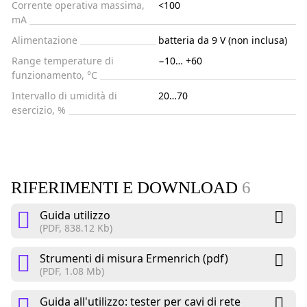
Corrente operativa massima,
<100
mA
Alimentazione
batteria da 9 V (non inclusa)
Range temperature di
−10… +60
funzionamento, °C
Intervallo di umidità di
20…70
esercizio, %
RIFERIMENTI E DOWNLOAD
6
Guida utilizzo
(PDF, 838.12 Kb)
Strumenti di misura Ermenrich (pdf)
(PDF, 1.08 Mb)
Guida all'utilizzo: tester per cavi di rete