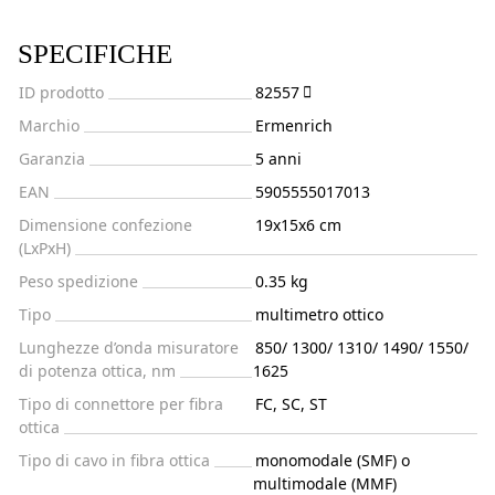
SPECIFICHE
ID prodotto
82557
Marchio
Ermenrich
Garanzia
5 anni
EAN
5905555017013
Dimensione confezione
19x15x6 cm
(LxPxH)
Peso spedizione
0.35 kg
Tipo
multimetro ottico
Lunghezze d’onda misuratore
850/ 1300/ 1310/ 1490/ 1550/
di potenza ottica, nm
1625
Tipo di connettore per fibra
FC, SC, ST
ottica
Tipo di cavo in fibra ottica
monomodale (SMF) o
multimodale (MMF)