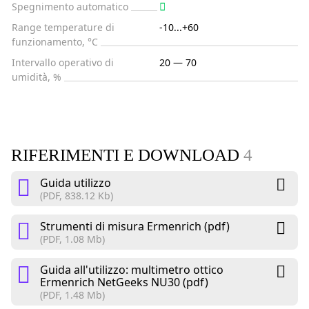
Spegnimento automatico
Range temperature di
-10...+60
funzionamento, °C
Intervallo operativo di
20 — 70
umidità, %
RIFERIMENTI E DOWNLOAD
4
Guida utilizzo
(PDF, 838.12 Kb)
Strumenti di misura Ermenrich (pdf)
(PDF, 1.08 Mb)
Guida all'utilizzo: multimetro ottico
Ermenrich NetGeeks NU30 (pdf)
(PDF, 1.48 Mb)