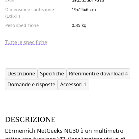
EAN
5905555017013
Dimensione confezione
19x15x6 cm
(LxPxH)
Peso spedizione
0.35 kg
Tutte le specifiche
Descrizione
Specifiche
Riferimenti e download
4
Domande e risposte
Accessori
1
DESCRIZIONE
L’Ermenrich NetGeeks NU30 è un multimetro
ottico con funzione VFL (localizzatore visivo di