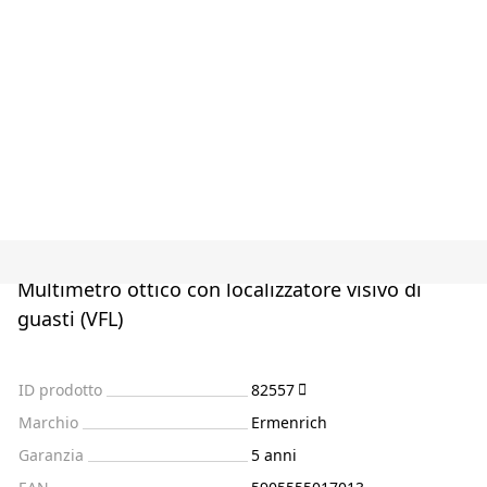
Multimetro ottico con localizzatore visivo di
guasti (VFL)
ID prodotto
82557
Marchio
Ermenrich
Garanzia
5 anni