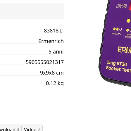
83818
Ermenrich
5 anni
5905555021317
9x9x8 cm
0.12 kg
ownload
4
Video
2