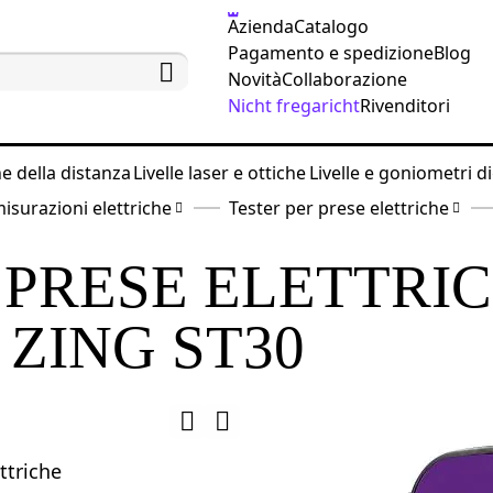
Azienda
Catalogo
Pagamento e spedizione
Blog
Novità
Collaborazione
Nicht fregaricht
Rivenditori
ne della distanza
Livelle laser e ottiche
Livelle e goniometri di
isurazioni elettriche
Tester per prese elettriche
 PRESE ELETTRI
ZING ST30
ttriche