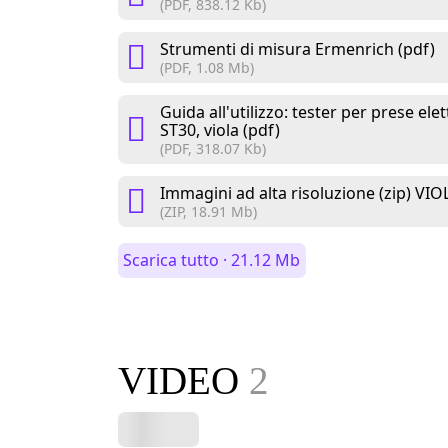
(PDF, 838.12 Kb)
Strumenti di misura Ermenrich (pdf)
(PDF, 1.08 Mb)
Guida all'utilizzo: tester per prese el
ST30, viola (pdf)
(PDF, 318.07 Kb)
Immagini ad alta risoluzione (zip) VIO
(ZIP, 18.91 Mb)
Scarica tutto · 21.12 Mb
VIDEO
2