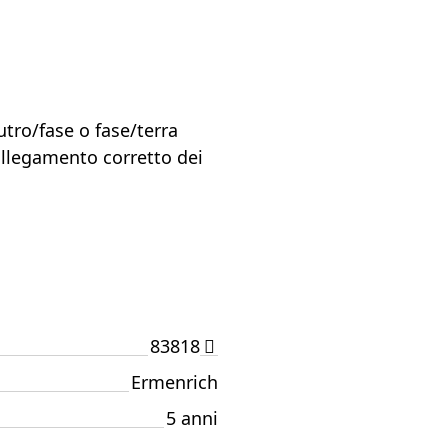
tro/fase o fase/terra
collegamento corretto dei
83818
Ermenrich
5 anni