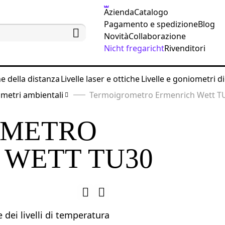
Azienda
Catalogo
Pagamento e spedizione
Blog
Novità
Collaborazione
Nicht fregaricht
Rivenditori
ne della distanza
Livelle laser e ottiche
Livelle e goniometri di
ametri ambientali
Termoigrometro Ermenrich Wett T
OMETRO
 WETT TU30
 dei livelli di temperatura