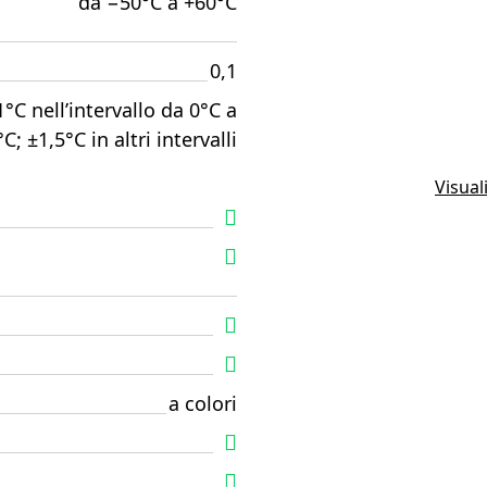
da −50°C a +60°C
0,1
1°C nell’intervallo da 0°C a
C; ±1,5°C in altri intervalli
Visual
a colori