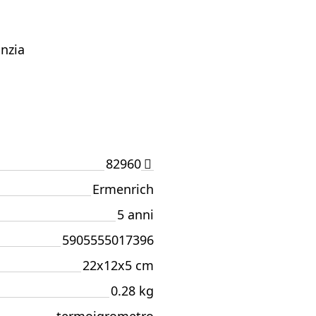
anzia
82960
Ermenrich
5 anni
5905555017396
22x12x5 cm
0.28 kg