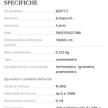
SPECIFICHE
ID prodotto
82971
Marchio
Ermenrich
Garanzia
5 anni
EAN
5905555027388
Dimensione confezione
18x9x5 cm
(LxPxH)
Peso spedizione
0.225 kg
Tipo
anemometro
Caratteristiche incorporate
termometro
,
igrometro
,
anemometro
Igrometro (umidità dell'aria)
Unità di misura
% (RH)
Intervallo di misura
da 0 a 100%
Risoluzione misura
0,1%
Accuratezza
±5% nell’intervallo da 20% a