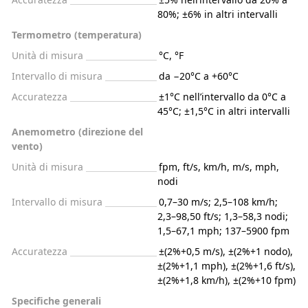
80%; ±6% in altri intervalli
Termometro (temperatura)
Unità di misura
°C, °F
Intervallo di misura
da −20°C a +60°C
Accuratezza
±1°C nell’intervallo da 0°C a
45°C; ±1,5°C in altri intervalli
Anemometro (direzione del
vento)
Unità di misura
fpm, ft/s, km/h, m/s, mph,
nodi
Intervallo di misura
0,7–30 m/s; 2,5–108 km/h;
2,3–98,50 ft/s; 1,3–58,3 nodi;
1,5–67,1 mph; 137–5900 fpm
Accuratezza
±(2%+0,5 m/s), ±(2%+1 nodo),
±(2%+1,1 mph), ±(2%+1,6 ft/s),
±(2%+1,8 km/h), ±(2%+10 fpm)
Specifiche generali