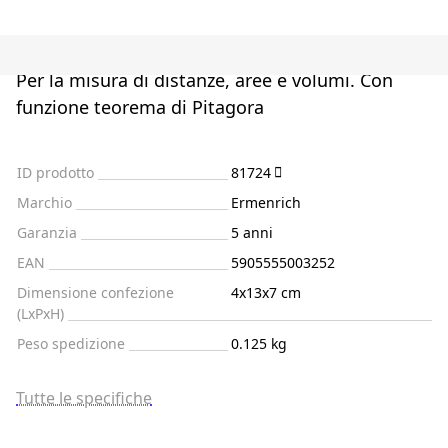
Per la misura di distanze, aree e volumi. Con
funzione teorema di Pitagora
ID prodotto
81724
Marchio
Ermenrich
Garanzia
5 anni
EAN
5905555003252
Dimensione confezione
4x13x7 cm
(LxPxH)
Peso spedizione
0.125 kg
Tutte le specifiche