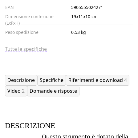
EAN
5905555024271
Dimensione confezione
19x11x10 cm
(LxPxH)
Peso spedizione
0.53 kg
Tutte le specifiche
Descrizione
Specifiche
Riferimenti e download
4
Video
2
Domande e risposte
DESCRIZIONE
Questo strumento è dotato della