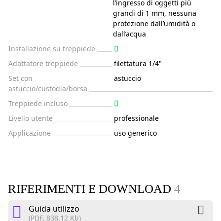
l’ingresso di oggetti più
grandi di 1 mm, nessuna
protezione dall’umidità o
dall’acqua
Installazione su treppiede
Adattatore treppiede
filettatura 1/4"
Set con
astuccio
astuccio/custodia/borsa
Treppiede incluso
Livello utente
professionale
Applicazione
uso generico
RIFERIMENTI E DOWNLOAD
4
Guida utilizzo
(PDF, 838.12 Kb)