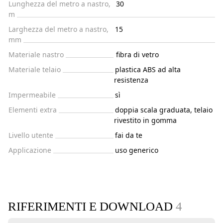
Lunghezza del metro a nastro,
30
m
Larghezza del metro a nastro,
15
mm
Materiale nastro
fibra di vetro
Materiale telaio
plastica ABS ad alta
resistenza
Impermeabile
sì
Elementi extra
doppia scala graduata, telaio
rivestito in gomma
Livello utente
fai da te
Applicazione
uso generico
RIFERIMENTI E DOWNLOAD
4