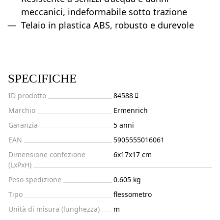
meccanici, indeformabile sotto trazione
Telaio in plastica ABS, robusto e durevole
SPECIFICHE
ID prodotto
84588
Marchio
Ermenrich
Garanzia
5 anni
EAN
5905555016061
Dimensione confezione
6x17x17 cm
(LxPxH)
Peso spedizione
0.605 kg
Tipo
flessometro
Unità di misura (lunghezza)
m