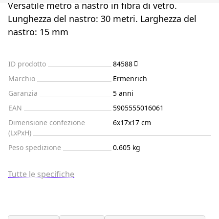
Versatile metro a nastro in fibra di vetro.
Lunghezza del nastro: 30 metri. Larghezza del
nastro: 15 mm
ID prodotto
84588
Marchio
Ermenrich
Garanzia
5 anni
EAN
5905555016061
Dimensione confezione
6x17x17 cm
(LxPxH)
Peso spedizione
0.605 kg
Tutte le specifiche