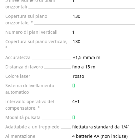
5 linee Numero di piani
1
orizzontali
Copertura sul piano
130
orizzontale, °
Numero di piani verticali
1
Copertura sul piano verticale,
130
°
Accuratezza
±1,5 mm/5 m
Distanza di lavoro
fino a 15 m
Colore laser
rosso
Sistema di livellamento
automatico
Intervallo operativo del
4±1
compensatore, °
Modalità pulsata
Adattabile a un treppiede
filettatura standard da 1/4"
Alimentazione
4 batterie AA (non incluse)