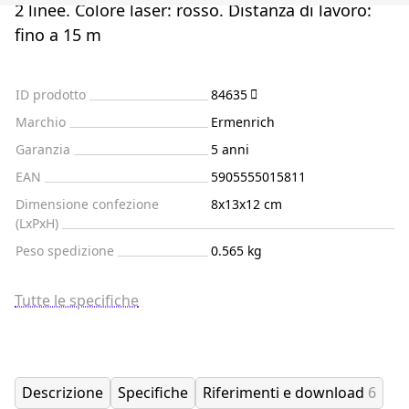
2 linee. Colore laser: rosso. Distanza di lavoro:
fino a 15 m
ID prodotto
84635
Marchio
Ermenrich
Garanzia
5 anni
EAN
5905555015811
Dimensione confezione
8x13x12 cm
(LxPxH)
Peso spedizione
0.565 kg
Tutte le specifiche
Descrizione
Specifiche
Riferimenti e download
6