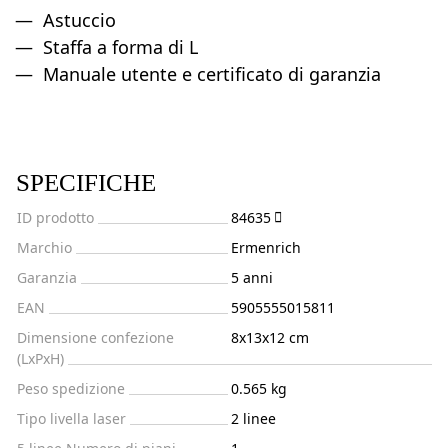
Astuccio
Staffa a forma di L
Manuale utente e certificato di garanzia
SPECIFICHE
ID prodotto
84635
Marchio
Ermenrich
Garanzia
5 anni
EAN
5905555015811
Dimensione confezione
8x13x12 cm
(LxPxH)
Peso spedizione
0.565 kg
Tipo livella laser
2 linee