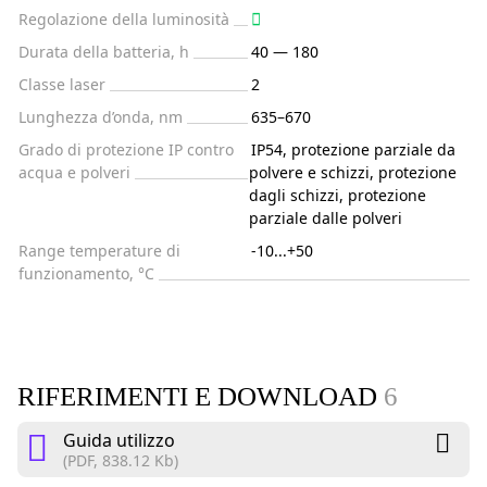
Regolazione della luminosità
Durata della batteria, h
40 — 180
Classe laser
2
Lunghezza d’onda, nm
635–670
Grado di protezione IP contro
IP54, protezione parziale da
acqua e polveri
polvere e schizzi, protezione
dagli schizzi, protezione
parziale dalle polveri
Range temperature di
-10...+50
funzionamento, °C
RIFERIMENTI E DOWNLOAD
6
Guida utilizzo
(PDF, 838.12 Kb)