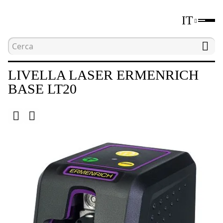
IT
Home
Catalogo
Livelle laser e ottiche
Live
LIVELLA LASER ERMENRICH
BASE LT20