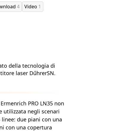
ownload
4
Video
1
to della tecnologia di
titore laser DűhrerSN.
er Ermenrich PRO LN35 non
 utilizzata negli scenari
 linee: due piani con una
ani con una copertura