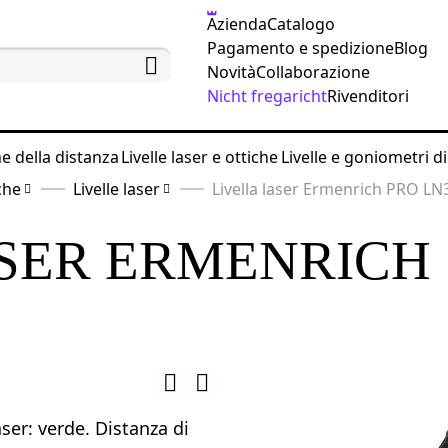
Azienda
Catalogo
Pagamento e spedizione
Blog
Novità
Collaborazione
Nicht fregaricht
Rivenditori
ne della distanza
Livelle laser e ottiche
Livelle e goniometri di
iche
Livelle laser
Livella laser Ermenrich PRO LN
ASER ERMENRICH
aser: verde. Distanza di