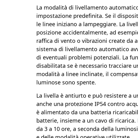
La modalità di livellamento automatico
impostazione predefinita. Se il dispositi
le linee iniziano a lampeggiare. La live
posizione accidentalmente, ad esempio
raffica di vento o vibrazioni create da a
sistema di livellamento automatico a
di eventuali problemi potenziali. La f
disabilitata se è necessario tracciare un
modalità a linee inclinate, il compensa
luminose sono spente.
La livella è antiurto e può resistere a u
anche una protezione IP54 contro acqua
è alimentato da una batteria ricaricabi
batterie, insieme a un cavo di ricarica.
da 3 a 10 ore, a seconda della luminosi
e delle modalità operative utilizzate.