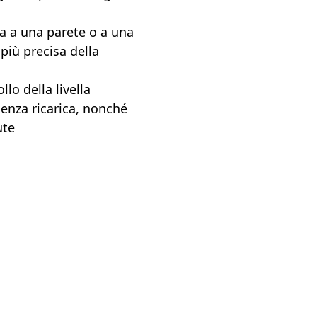
lla a una parete o a una
 più precisa della
o della livella
senza ricarica, nonché
ute