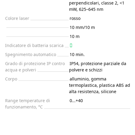
perpendicolari, classe 2, <1
mW, 625–645 nm
Colore laser
rosso
10 mm/10 m
10 m
Indicatore di batteria scarica
Spegnimento automatico
10 min.
Grado di protezione IP contro
IP54, protezione parziale da
acqua e polveri
polvere e schizzi
Corpo
alluminio, gomma
termoplastica, plastica ABS ad
alta resistenza, silicone
Range temperature di
0...+40
funzionamento, °C