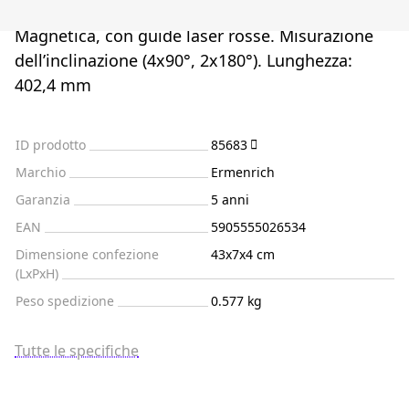
Magnetica, con guide laser rosse. Misurazione
dell’inclinazione (4x90°, 2x180°). Lunghezza:
402,4 mm
ID prodotto
85683
Marchio
Ermenrich
Garanzia
5 anni
EAN
5905555026534
Dimensione confezione
43x7x4 cm
(LxPxH)
Peso spedizione
0.577 kg
Tutte le specifiche