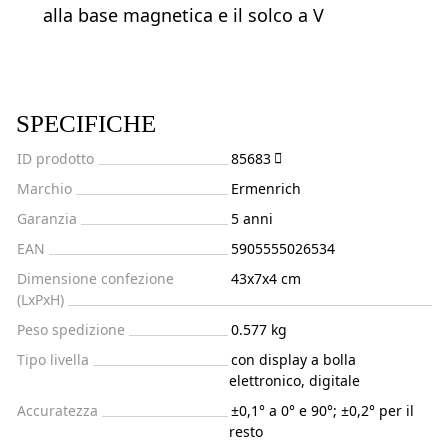
alla base magnetica e il solco a V
SPECIFICHE
ID prodotto
85683
Marchio
Ermenrich
Garanzia
5 anni
EAN
5905555026534
Dimensione confezione
43x7x4 cm
(LxPxH)
Peso spedizione
0.577 kg
Tipo livella
con display a bolla
elettronico, digitale
Accuratezza
±0,1° a 0° e 90°; ±0,2° per il
resto