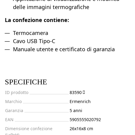
delle immagini termografiche
La confezione contiene:
Termocamera
Cavo USB Tipo-C
Manuale utente e certificato di garanzia
SPECIFICHE
ID prodotto
83590
Marchio
Ermenrich
Garanzia
5 anni
EAN
5905555020792
Dimensione confezione
26x16x8 cm
(LxPxH)