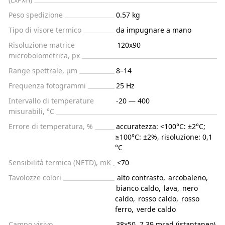
Peso spedizione
0.57 kg
Tipo di visore termico
da impugnare a mano
Risoluzione matrice
120x90
microbolometrica, px
Range spettrale, μm
8–14
Frequenza fotogrammi
25 Hz
Intervallo di temperature
-20 — 400
misurabili, °С
Errore di temperatura, %
accuratezza: <100°C: ±2°C;
≥100°C: ±2%, risoluzione: 0,1
°C
Sensibilità termica (NETD), mK
<70
Tavolozze colori
alto contrasto
,
arcobaleno
,
bianco caldo
,
lava
,
nero
caldo
,
rosso caldo
,
rosso
ferro
,
verde caldo
Campo visivo
38x50, 7,39 mrad (istantaneo)