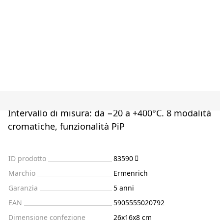
Intervallo di misura: da −20 a +400°C. 8 modalità
cromatiche, funzionalità PiP
ID prodotto
83590
Marchio
Ermenrich
Garanzia
5 anni
EAN
5905555020792
Dimensione confezione
26x16x8 cm