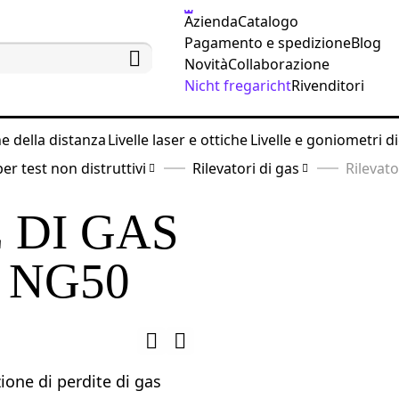
Azienda
Catalogo
Pagamento e spedizione
Blog
Novità
Collaborazione
Nicht fregaricht
Rivenditori
ne della distanza
Livelle laser e ottiche
Livelle e goniometri di
r test non distruttivi
Rilevatori di gas
Rilevat
 DI GAS
 NG50
zione di perdite di gas