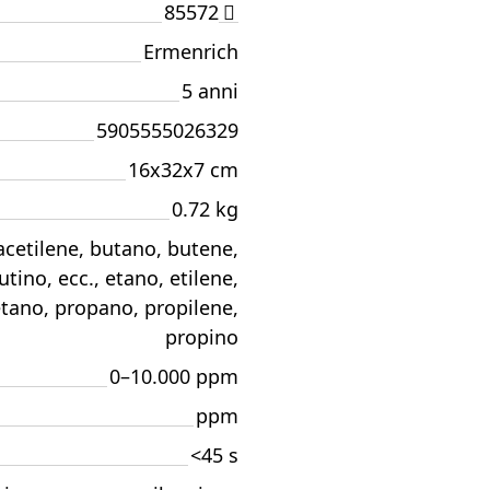
85572
Ermenrich
5 anni
5905555026329
16x32x7 cm
0.72 kg
acetilene, butano, butene,
utino, ecc., etano, etilene,
tano, propano, propilene,
propino
0–10.000 ppm
ppm
<45 s