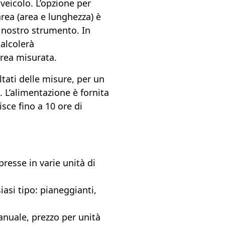
veicolo. L’opzione per
area (area e lunghezza) è
il nostro strumento. In
calcolerà
area misurata.
ltati delle misure, per un
. L’alimentazione è fornita
isce fino a 10 ore di
resse in varie unità di
iasi tipo: pianeggianti,
nuale, prezzo per unità