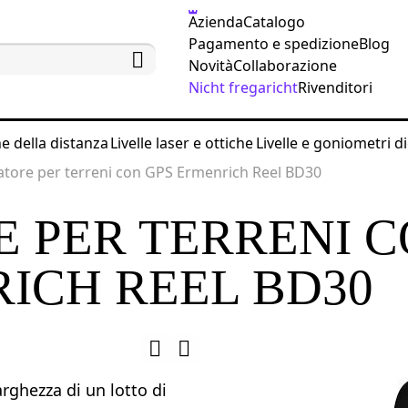
Azienda
Catalogo
Pagamento e spedizione
Blog
Novità
Collaborazione
Nicht fregaricht
Rivenditori
ne della distanza
Livelle laser e ottiche
Livelle e goniometri di
atore per terreni con GPS Ermenrich Reel BD30
 PER TERRENI 
ICH REEL BD30
arghezza di un lotto di